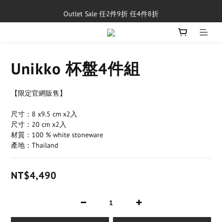
Outlet Sale 任2件9折 任4件8折
單筆消費滿$5,000享免運費
8/1~8/31，新品與經典商品滿額$10,000 現折$500
單筆消費滿$5,000享免運費
Unikko 杯盤4件組
【限定官網販售】
尺寸：8 x9.5 cm x2入
尺寸：20 cm x2入
材質：100 % white stoneware
產地：Thailand
NT$4,490