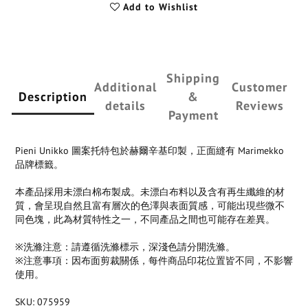
Add to Wishlist
Shipping
Additional
Customer
Description
&
details
Reviews
Payment
Pieni Unikko 圖案托特包於赫爾辛基印製，正面縫有 Marimekko
品牌標籤。
本產品採用未漂白棉布製成。未漂白布料以及含有再生纖維的材
質，會呈現自然且富有層次的色澤與表面質感，可能出現些微不
同色塊，此為材質特性之一，不同產品之間也可能存在差異。
※洗滌注意：請遵循洗滌標示，深淺色請分開洗滌。
※注意事項：因布面剪裁關係，每件商品印花位置皆不同，不影響
使用。
SKU: 075959