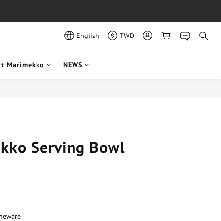
English
TWD
ut Marimekko
NEWS
BUY NOW
ikko Serving Bowl
neware