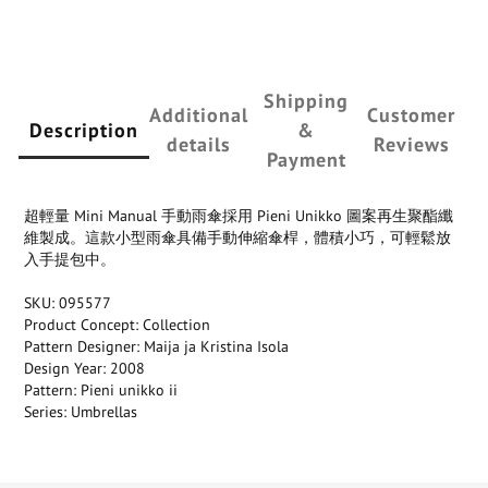
Shipping
Additional
Customer
Description
&
details
Reviews
Payment
超輕量 Mini Manual 手動雨傘採用 Pieni Unikko 圖案再生聚酯纖
維製成。這款小型雨傘具備手動伸縮傘桿，體積小巧，可輕鬆放
入手提包中。
SKU: 095577
Product Concept: Collection
Pattern Designer: Maija ja Kristina Isola
Design Year: 2008
Pattern: Pieni unikko ii
Series: Umbrellas