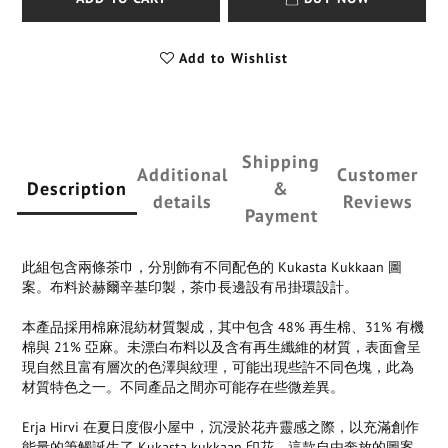
Add to Wishlist
Shipping
Additional
Customer
Description
&
details
Reviews
Payment
此組包含兩條茶巾，分別飾有不同配色的 Kukasta Kukkaan 圖
案。布料於赫爾辛基印製，茶巾長邊設有吊掛環設計。
本產品採用棉麻混紡材質製成，其中包含 48% 再生棉、31% 有機
棉與 21% 亞麻。未漂白布料以及含有再生纖維的材質，表面會呈
現自然且富有層次的色澤與紋理，可能出現些許不同色塊，此為
材質特色之一。不同產品之間亦可能存在些微差異。
Erja Hirvi 在夏日度假小屋中，沉浸於花卉靈感之際，以充滿創作
能量的筆觸誕生了 Kukasta kukkaan 印花。這款自由奔放的圖案