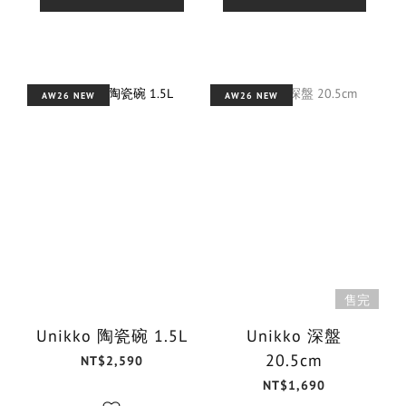
AW26 NEW
AW26 NEW
售完
Unikko 陶瓷碗 1.5L
Unikko 深盤
20.5cm
NT$2,590
NT$1,690