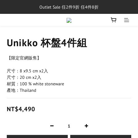
Outlet Sale 任2件9折 任4件8折
單筆消費滿$5,000享免運費
8/1~8/31，新品與經典商品滿額$10,000 現折$500
單筆消費滿$5,000享免運費
Unikko 杯盤4件組
【限定官網販售】
尺寸：8 x9.5 cm x2入
尺寸：20 cm x2入
材質：100 % white stoneware
產地：Thailand
NT$4,490