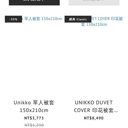
-30%
經典 Classic
Unikko 單人被套
UNIKKO DUVET
150x210cm
COVER 印花被套
150x210cm
NT$3,773
NT$8,490
NT$5,390