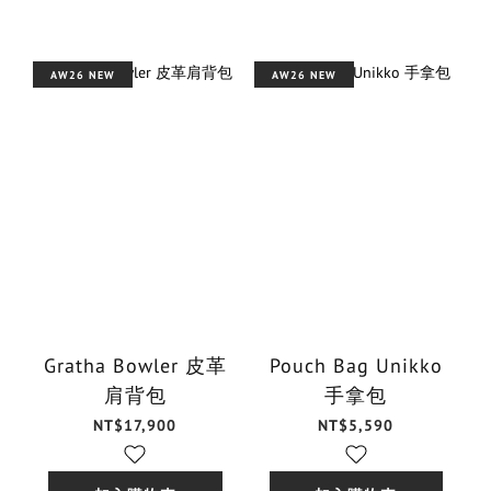
AW26 NEW
AW26 NEW
Gratha Bowler 皮革
Pouch Bag Unikko
肩背包
手拿包
NT$17,900
NT$5,590