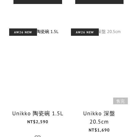
AW26 NEW
AW26 NEW
售完
Unikko 陶瓷碗 1.5L
Unikko 深盤
20.5cm
NT$2,590
NT$1,690