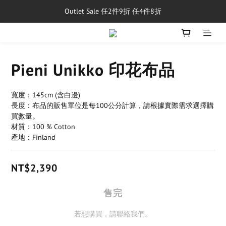
Outlet Sale 任2件9折 任4件8折
單筆消費滿$5,000享免運費
8/1~8/31，新品與經典商品滿額$10,000 現折$500
單筆消費滿$5,000享免運費
Pieni Unikko 印花布品
寬度：145cm (含白邊) 
長度：布品的販售單位是每100公分計算，請根據實際需求選擇購
買數量。
材質：100 % Cotton
產地：Finland
NT$2,390
售完
若想購買，請聯絡我們。