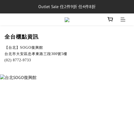
Outlet Sale 任2件9折 任4件8折
單筆消費滿$5,000享免運費
8/1~8/31，新品與經典商品滿額$10,000 現折$500
單筆消費滿$5,000享免運費
全台櫃點資訊
【台北】SOGO復興館
台北市大安區忠孝東路三段300號5樓
(02) 8772-9733