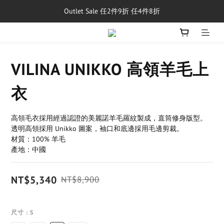
Outlet Sale 任2件9折 任4件8折
單筆消費滿$5,000享免運費
8/1~8/31，新品與經典商品滿額$10,000 現折$500
單筆消費滿$5,000享免運費
VILINA UNIKKO 高領羊毛上
衣
高領毛衣採用經過認證的美麗諾羊毛羅紋製成，直筒修身版型。
透明高領採用 Unikko 圖案，袖口和底邊採用毛邊剪裁。
材質：100% 羊毛
產地：中國
NT$5,340
NT$8,900
尺寸
: S