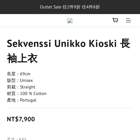
Outlet Sale 任2件9折 任4件8折
單筆消費滿$5,000享免運費
8/1~8/31，新品與經典商品滿額$10,000 現折$500
單筆消費滿$5,000享免運費
Sekvenssi Unikko Kioski 長
袖上衣
長度：69cm
版型：Unisex
剪裁：Straight
材質：100 % Cotton
產地：Portugal
NT$7,900
尺寸
: XXS