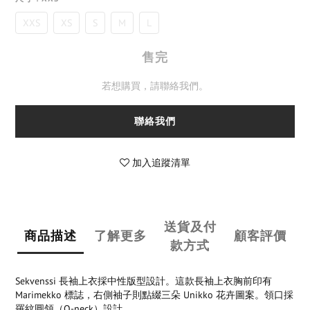
XXS
XS
S
M
L
售完
若想購買，請聯絡我們。
聯絡我們
加入追蹤清單
送貨及付
商品描述
了解更多
顧客評價
款方式
Sekvenssi 長袖上衣採中性版型設計。這款長袖上衣胸前印有
Marimekko 標誌，右側袖子則點綴三朵 Unikko 花卉圖案。領口採
羅紋圓領（O-neck）設計。