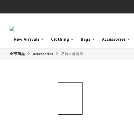
New Arrivals
Clothing
Bags
Accessories
全部商品
Accessories
吊飾&鑰匙圈