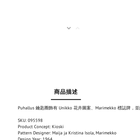
商品描述
Puhallus 鑰匙圈飾有 Unikko 花卉圖案、Marimekko 標
SKU: 095598
Product Concept: Kioski
Pattern Designer: Maija ja Kristina Isola, Marimekko
Design Year: 1964