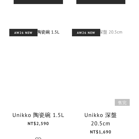
AW26 NEW
AW26 NEW
售完
Unikko 陶瓷碗 1.5L
Unikko 深盤
20.5cm
NT$2,590
NT$1,690