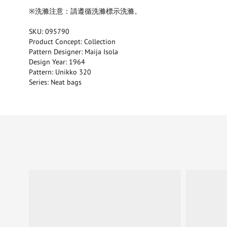
※洗滌注意：請遵循洗滌標示洗滌。
SKU: 095790
Product Concept: Collection
Pattern Designer: Maija Isola
Design Year: 1964
Pattern: Unikko 320
Series: Neat bags