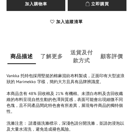
加入購物車
立即購買
加入追蹤清單
送貨及付
商品描述
了解更多
顧客評價
款方式
Vankka 托特包採用堅挺的棉麻混紡布料製成，正面印有大型波浪
狀的 Marimekko 字樣，簡約大方且具有品牌辨識度。
本商品含有 48% 回收棉及 21% 有機棉。未漂白布料及含回收纖
維的布料呈現自然生動的色澤與質感，表面可能會出現細微不同
色塊，且不同產品間此特色會有所差異，展現每件商品的獨特個
性。
洗滌注意： 請遵循洗滌標示，深淺色請分開洗滌，並請勿浸泡以
及大量水清洗，避免造成褪色風險。