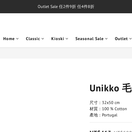
Outlet Sale 任2件9折 任4件8折
單筆消費滿$5,000享免運費
8/1~8/31，新品與經典商品滿額$10,000 現折$500
單筆消費滿$5,000享免運費
Home
Classic
Kioski
Seasonal Sale
Outlet
Unikko 
尺寸：32x50 cm
材質：100 % Cotton
產地：Portugal