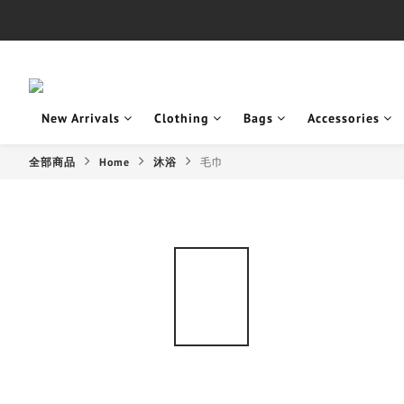
New Arrivals
Clothing
Bags
Accessories
全部商品
Home
沐浴
毛巾