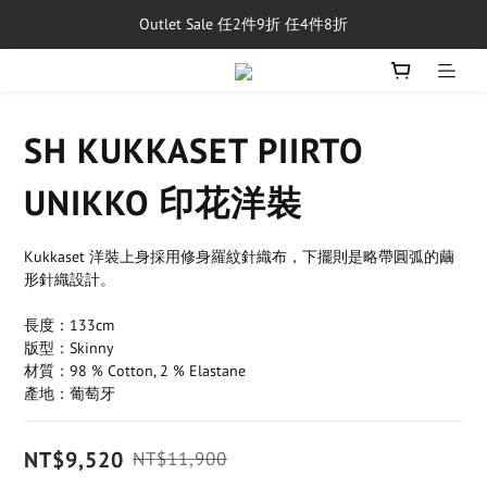
Outlet Sale 任2件9折 任4件8折
單筆消費滿$5,000享免運費
8/1~8/31，新品與經典商品滿額$10,000 現折$500
單筆消費滿$5,000享免運費
SH KUKKASET PIIRTO
UNIKKO 印花洋裝
Kukkaset 洋裝上身採用修身羅紋針織布，下擺則是略帶圓弧的繭
形針織設計。
長度：133cm
版型：Skinny
材質：98 % Cotton, 2 % Elastane
產地：葡萄牙
NT$9,520
NT$11,900