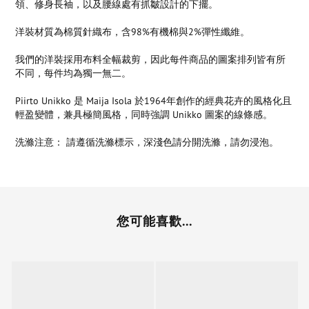
領、修身長袖，以及腰線處有抓皺設計的下擺。
洋裝材質為棉質針織布，含98%有機棉與2%彈性纖維。
我們的洋裝採用布料全幅裁剪，因此每件商品的圖案排列皆有所
不同，每件均為獨一無二。
Piirto Unikko 是 Maija Isola 於1964年創作的經典花卉的風格化且
輕盈變體，兼具極簡風格，同時強調 Unikko 圖案的線條感。
洗滌注意： 請遵循洗滌標示，深淺色請分開洗滌，請勿浸泡。
您可能喜歡...