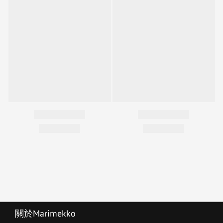
關於Marimekko