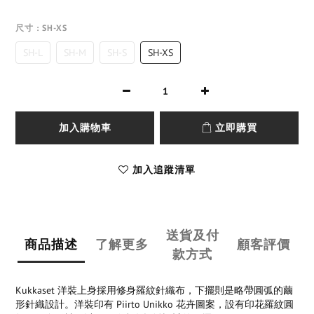
尺寸
: SH-XS
SH-L
SH-M
SH-S
SH-XS
加入購物車
立即購買
加入追蹤清單
送貨及付
商品描述
了解更多
顧客評價
款方式
Kukkaset 洋裝上身採用修身羅紋針織布，下擺則是略帶圓弧的繭
形針織設計。洋裝印有 Piirto Unikko 花卉圖案，設有印花羅紋圓