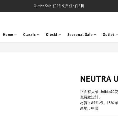
Outlet Sale 任2件9折 任4件8折
單筆消費滿$5,000享免運費
8/1~8/31，新品與經典商品滿額$10,000 現折$500
單筆消費滿$5,000享免運費
Home
Classic
Kioski
Seasonal Sale
Outlet
NEUTRA
正面有大號 Unikk
寬羅紋設計。
材質：85% 棉，15% 
產地：中國