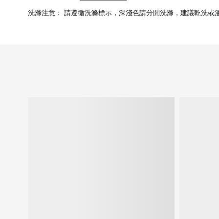
洗滌注意： 請遵循洗滌標示，深淺色請分開洗滌，建議乾洗或